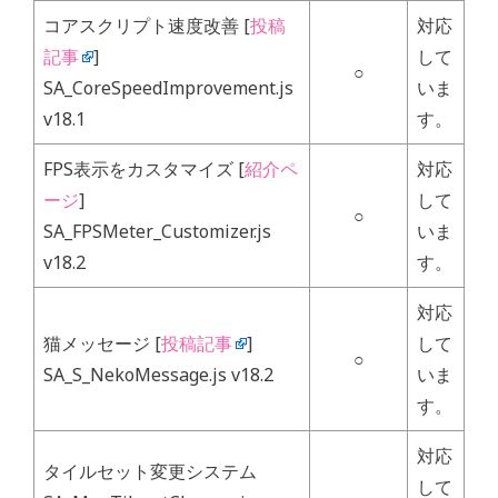
コアスクリプト速度改善 [
投稿
対応
記事
]
して
○
SA_CoreSpeedImprovement.js
いま
v18.1
す。
FPS表示をカスタマイズ [
紹介ペ
対応
ージ
]
して
○
SA_FPSMeter_Customizer.js
いま
v18.2
す。
対応
猫メッセージ [
投稿記事
]
して
○
SA_S_NekoMessage.js v18.2
いま
す。
対応
タイルセット変更システム
して