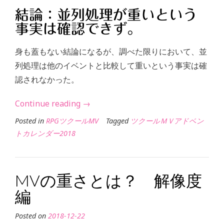
ン
結論：並列処理が重いという
編”
事実は確認できず。
身も蓋もない結論になるが、調べた限りにおいて、並
列処理は他のイベントと比較して重いという事実は確
認されなかった。
“MV
Continue reading
→
の
Posted in
RPGツクールMV
Tagged
ツクールＭＶアドベン
重
トカレンダー2018
さ
と
は？
MVの重さとは？ 解像度
並
編
列
処
Posted on
2018-12-22