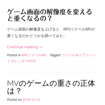
理
編”
ゲーム画面の解像度を変える
と重くなるの？
ゲーム画面の解像度を上げると、RPGツクールMVが
重くなるのかどうかを調べてみた。
“MV
Continue reading
→
の
Posted in
RPGツクールMV
Tagged
ツクールＭＶアドベン
重
トカレンダー2018
さ
と
は？
MVのゲームの重さの正体
解
は？
像
度
Posted on
2018-12-22