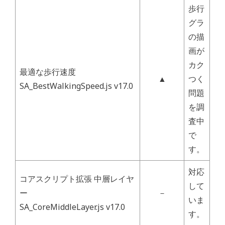
歩行
グラ
の描
画が
カク
最適な歩行速度
▲
つく
SA_BestWalkingSpeed.js v17.0
問題
を調
査中
で
す。
対応
コアスクリプト拡張 中層レイヤ
して
ー
－
いま
SA_CoreMiddleLayer.js v17.0
す。