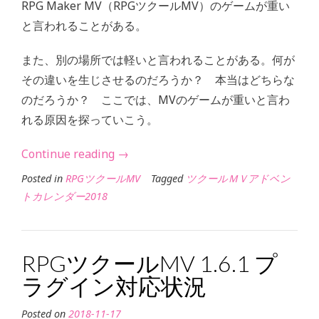
編”
RPG Maker MV（RPGツクールMV）のゲームが重い
と言われることがある。
また、別の場所では軽いと言われることがある。何が
その違いを生じさせるのだろうか？ 本当はどちらな
のだろうか？ ここでは、MVのゲームが重いと言わ
れる原因を探っていこう。
“MV
Continue reading
→
の
Posted in
RPGツクールMV
Tagged
ツクールＭＶアドベン
ゲ
トカレンダー2018
ー
ム
の
RPGツクールMV 1.6.1 プ
重
ラグイン対応状況
さ
の
Posted on
2018-11-17