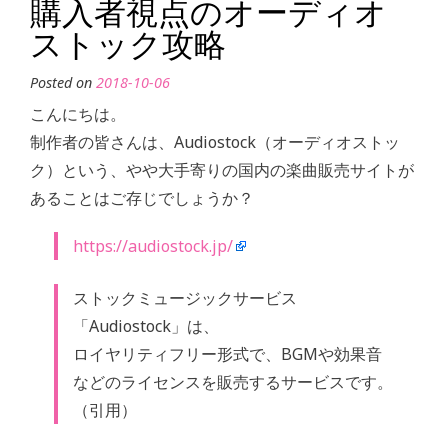
さ
購入者視点のオーディオ
は、
ストック攻略
ど
Posted on
2018-10-06
れ
こんにちは。
く
制作者の皆さんは、Audiostock（オーディオストッ
ら
ク）という、やや大手寄りの国内の楽曲販売サイトが
い
あることはご存じでしょうか？
が
適
https://audiostock.jp/
切
な
ストックミュージックサービス
の
「Audiostock」は、
か”
ロイヤリティフリー形式で、BGMや効果音
などのライセンスを販売するサービスです。
（引用）