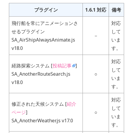
正
プラグイン
1.6.1 対応
備考
体
は？”
飛行船を常にアニメーションさ
対応
せるプラグイン
して
－
SA_AirShipAlwaysAnimate.js
いま
v18.0
す。
対応
経路探索システム [
投稿記事
]
して
SA_AnotherRouteSearch.js
○
いま
v18.0
す。
対応
修正された天候システム [
紹介
して
ページ
]
○
いま
SA_AnotherWeather.js v17.0
す。