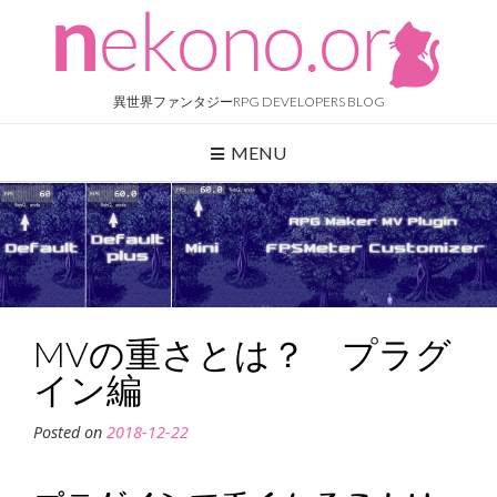
Skip
to
content
異世界ファンタジーRPG DEVELOPERS BLOG
MENU
MVの重さとは？ プラグ
イン編
Posted on
2018-12-22