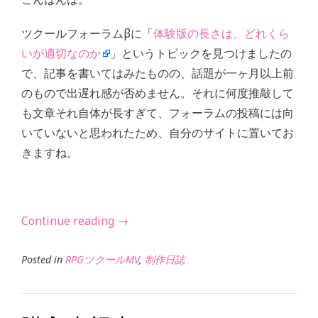
ツクールフォーラムβに「
体験版の長さは、どれくら
いが適切なのか
」というトピックを見つけましたの
で、記事を書いてはみたものの、話題が一ヶ月以上前
のもので出遅れ感が否めません。それに何度推敲して
も文章それ自体が長すぎて、フォーラムの投稿には向
いていないと思われたため、自分のサイトに置いてお
きますね。
“体
Continue reading
→
験
版
Posted in
RPGツクールMV
,
制作日誌
の
長