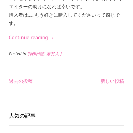
エイターの助けになれば幸いです。
購入者は……もう好きに購入してくださいって感じで
す。
“購
Continue reading
→
入
者
Posted in
制作日誌
,
素材入手
視
点
の
投
過去の投稿
新しい投稿
オ
稿
ー
ナ
デ
ビ
ィ
ゲ
人気の記事
オ
ー
ス
シ