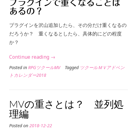
プラグインで重くなることは
あるの？
プラグインを沢山追加したら、その分だけ重くなるの
だろうか？ 重くなるとしたら、具体的にどの程度
か？
“MV
Continue reading
→
の
Posted in
RPGツクールMV
Tagged
ツクールＭＶアドベン
重
トカレンダー2018
さ
と
は？
MVの重さとは？ 並列処
プ
理編
ラ
グ
Posted on
2018-12-22
イ