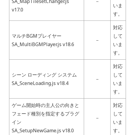
SA_MapTilesetChanger.js
－
いま
v17.0
す。
対応
マルチBGMプレイヤー
して
－
SA_MultiBGMPlayer.js v18.6
いま
す。
対応
シーン ローディング システム
して
－
SA_SceneLoading.js v18.4
いま
す。
ゲーム開始時の主人公の向きと
対応
フェード種別を指定するプラグ
して
－
イン
いま
SA_SetupNewGame.js v18.0
す。