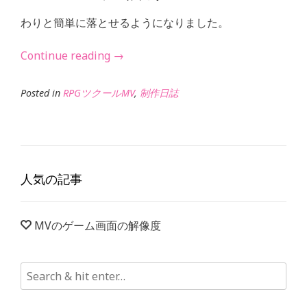
わりと簡単に落とせるようになりました。
“ウ
Continue reading
→
チ
の
Posted in
RPGツクールMV
,
制作日誌
ゲ
ー
ム
が
人気の記事
MV
の
MVのゲーム画面の解像度
ゲ
ー
ム
エ
ン