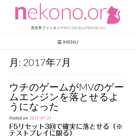
Skip
to
content
異世界ファンタジーRPG DEVELOPERS BLOG
MENU
月:
2017年7月
ウチのゲームがMVのゲー
ムエンジンを落とせるよ
うになった
Posted on
2017-07-21
F5リセット3回で確実に落とせる（※
テストプレイに限る）