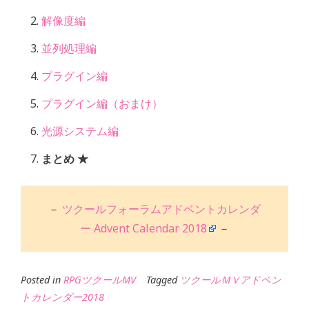
解像度編
並列処理編
プラグイン編
プラグイン編（おまけ）
光源システム編
まとめ ★
－
ツクールフォーラムアドベントカレンダ
ー Advent Calendar 2018
－
Posted in
RPGツクールMV
Tagged
ツクールＭＶアドベン
トカレンダー2018