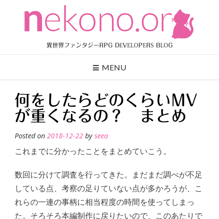
Skip
to
content
異世界ファンタジーRPG DEVELOPERS BLOG
MENU
何をしたらどのくらいMV
が重くなるの？ まとめ
Posted on
2018-12-22
by
seea
これまでに分かったことをまとめていこう。
数回に分けて調査を行ってきた。まだまだ調べが不足
している点、考察の足りていない点が多かろうが、こ
れらの一連の事柄に相当程度の時間を使ってしまっ
た。そろそろ本編制作に戻りたいので、このあたりで