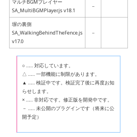
マルチBGMプレイヤー
－
SA_MultiBGMPlayer.js v18.1
塀の裏側
SA_WalkingBehindTheFence.js
－
v17.0
○ …… 対応しています。
△ …… 一部機能に制限があります。
▲ …… 検証中です。検証完了後に再度お知
らせします。
× …… 非対応です。修正版を開発中です。
－ …… 未公開のプラグインです（将来に公
開予定）