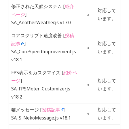
修正された天候システム [
紹介
対応して
ページ
]
○
います。
SA_AnotherWeather.js v17.0
コアスクリプト速度改善 [
投稿
記事
]
対応して
○
SA_CoreSpeedImprovement.js
います。
v18.1
FPS表示をカスタマイズ [
紹介ペ
ージ
]
対応して
○
SA_FPSMeter_Customizer.js
います。
v18.2
猫メッセージ [
投稿記事
]
対応して
○
SA_S_NekoMessage.js v18.1
います。