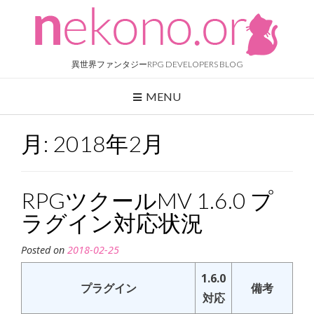
Skip
to
content
異世界ファンタジーRPG DEVELOPERS BLOG
MENU
月:
2018年2月
RPGツクールMV 1.6.0 プ
ラグイン対応状況
Posted on
2018-02-25
1.6.0
プラグイン
備考
対応