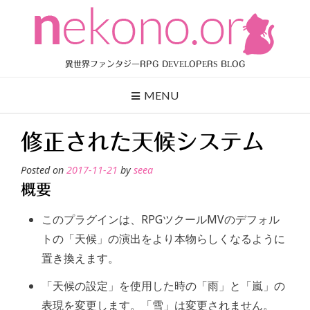
Skip
to
content
異世界ファンタジーRPG DEVELOPERS BLOG
MENU
修正された天候システム
Posted on
2017-11-21
by
seea
概要
このプラグインは、RPGツクールMVのデフォル
トの「天候」の演出をより本物らしくなるように
置き換えます。
「天候の設定」を使用した時の「雨」と「嵐」の
表現を変更します。「雪」は変更されません。