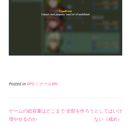
Posted in
RPGツクールMV
Post
ゲームの総容量はどこまで
全部を作ろうとしてはいけ
navigation
増やせるのか
ない（戒め）