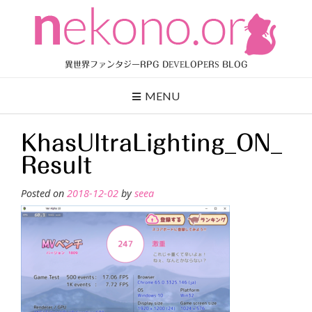
Skip
to
content
異世界ファンタジーRPG DEVELOPERS BLOG
MENU
KhasUltraLighting_ON_
Result
Posted on
2018-12-02
by
seea