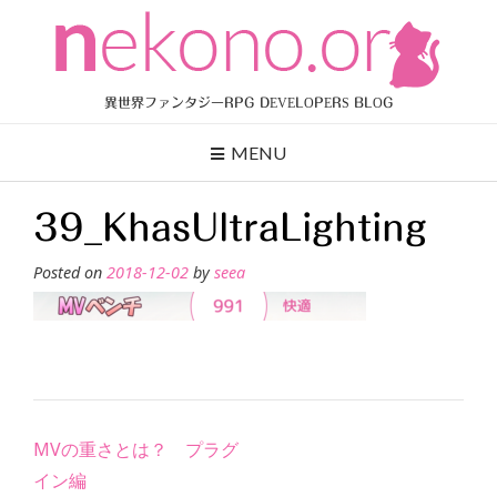
Skip
to
content
異世界ファンタジーRPG DEVELOPERS BLOG
MENU
39_KhasUltraLighting
Posted on
2018-12-02
by
seea
Post
MVの重さとは？ プラグ
navigation
イン編