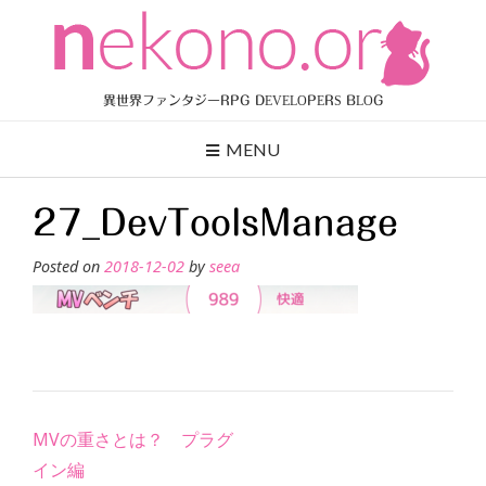
Skip
to
content
異世界ファンタジーRPG DEVELOPERS BLOG
MENU
27_DevToolsManage
Posted on
2018-12-02
by
seea
Post
MVの重さとは？ プラグ
navigation
イン編