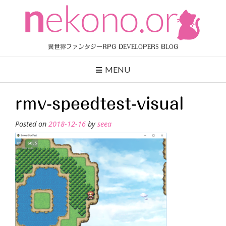
Skip
to
content
異世界ファンタジーRPG DEVELOPERS BLOG
MENU
rmv-speedtest-visual
Posted on
2018-12-16
by
seea